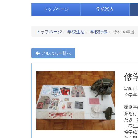
トップページ
学校案内
トップページ
学校生活
学校行事
令和４年度
アルバム一覧へ
修
写真：1
２学年
家庭基
業を行
だき、
「衣生
修学旅
とを期