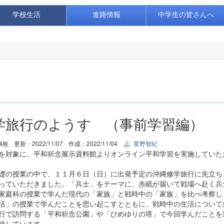
学校生活
進路情報
中学生の皆さんへ
学旅行のようす （事前学習編）
4枚
更新：2022/11/07
作成：2022/11/04
星野智紀
を対象に、平和祈念展示資料館よりオンライン平和学習を実施していた
礎の授業の中で、１１月６日（日）に出発予定の沖縄修学旅行に先立ち
っていただきました。「兵士」をテーマに、赤紙が届いて戦場へ赴く兵
家庭科の授業で学んだ現代の「家族」と戦時中の「家族」を比べ考察し
活」の授業で学んだことを思い起こすとともに、戦時中の生活について
行で訪問する「平和祈念公園」や「ひめゆりの塔」で今回学んだことを
待しています。