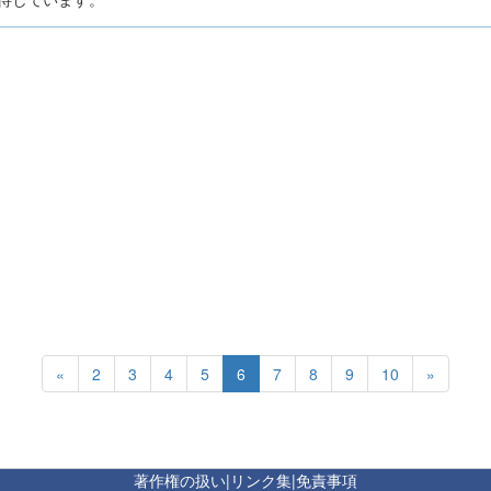
«
2
3
4
5
6
7
8
9
10
»
著作権の扱い
|
リンク集
|
免責事項