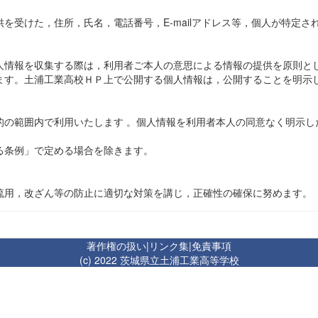
受けた，住所，氏名，電話番号，E-mailアドレス等，個人が特定さ
情報を収集する際は，利用者ご本人の意思による情報の提供を原則とし
ます。土浦工業高校ＨＰ上で公開する個人情報は，公開することを明示
の範囲内で利用いたします 。個人情報を利用者本人の同意なく明示し
る条例」で定める場合を除きます。
用，改ざん等の防止に適切な対策を講じ，正確性の確保に努めます。
著作権の扱い
|
リンク集
|
免責事項
(c) 2022 茨城県立土浦工業高等学校