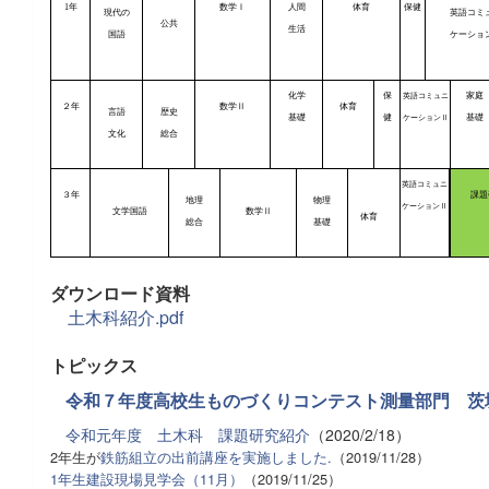
1
年
数学
Ⅰ
人間
体育
保健
現代の
英語コミ
公共
生活
国語
ケーショ
化学
保
家庭
英語コミュニ
２年
数学
Ⅱ
体育
言語
歴史
基礎
健
基礎
ケーション
Ⅱ
文化
総合
英語コミュニ
３年
課題
地理
物理
ケーション
Ⅱ
文学国語
数学Ⅱ
体育
総合
基礎
ダウンロード資料
土木科紹介.pdf
トピックス
令和７年度高校生ものづくりコンテスト測量部門 茨城
令和元年度 土木科 課題研究紹介
（2020/2/18）
2年生が
鉄筋組立の出前講座を実施しました.
（2019/11/28）
1年生建設現場見学会（11月）
（2019/11/25）