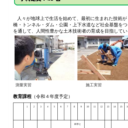
人々が地球上で生活を始めて、最初に生まれた技術が
橋・トンネル・ダム・公園・上下水道など社会基盤をつ
を通して、人間性豊かな土木技術者の育成を目指してい
測量実習 施工実習 
（令和４年度予定）
教育課程
1
2
3
4
5
6
7
8
9
10
11
12
13
14
15
1
科学と