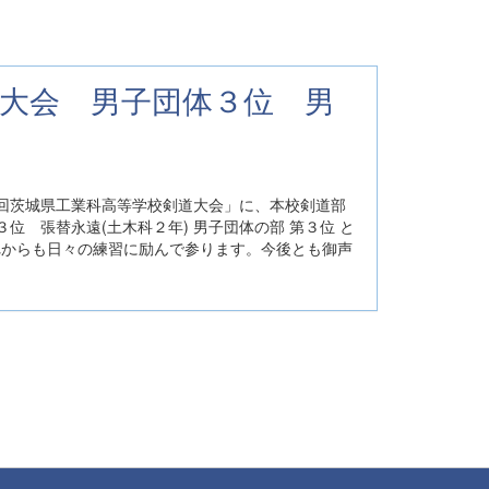
剣道大会 男子団体３位 男
２回茨城県工業科高等学校剣道大会」に、本校剣道部
３位 張替永遠(土木科２年) 男子団体の部 第３位 と
れからも日々の練習に励んで参ります。今後とも御声