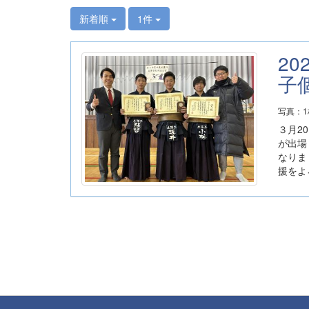
新着順
1件
2
子
写真：
３月2
が出場
なりま
援をよ