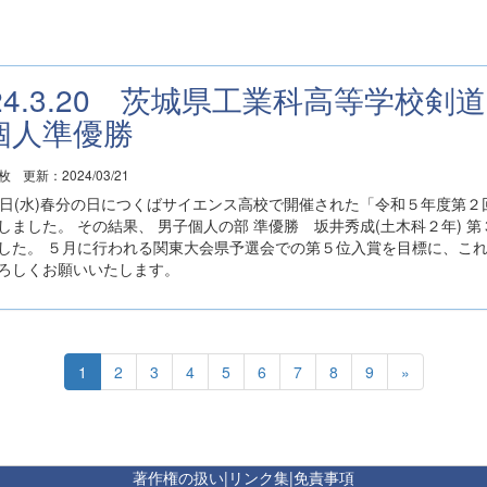
024.3.20 茨城県工業科高等学校
個人準優勝
1枚
更新：2024/03/21
0日(水)春分の日につくばサイエンス高校で開催された「令和５年度第
しました。 その結果、 男子個人の部 準優勝 坂井秀成(土木科２年) 第
した。 ５月に行われる関東大会県予選会での第５位入賞を目標に、こ
ろしくお願いいたします。
1
2
3
4
5
6
7
8
9
»
著作権の扱い
|
リンク集
|
免責事項