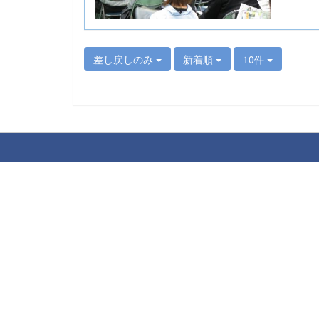
差し戻しのみ
新着順
10件