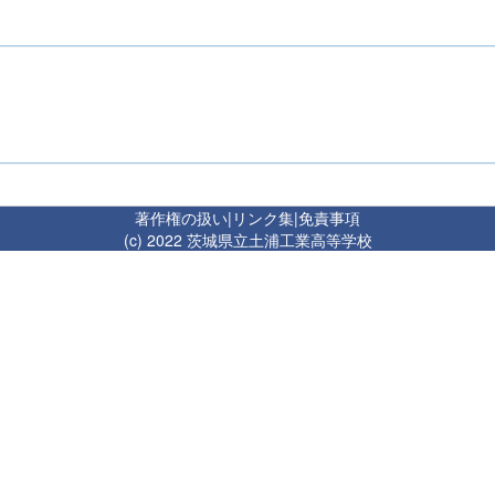
著作権の扱い
|
リンク集
|
免責事項
(c) 2022 茨城県立土浦工業高等学校