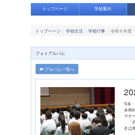
トップページ
学校案内
トップページ
学校生活
学校行事
令和６年度
フォトアルバム
アルバム一覧へ
2
写真：
令和
マナ
「自
きは