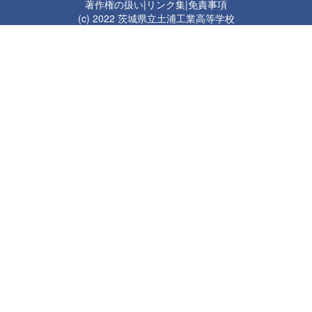
著作権の扱い
|
リンク集
|
免責事項
(c) 2022 茨城県立土浦工業高等学校