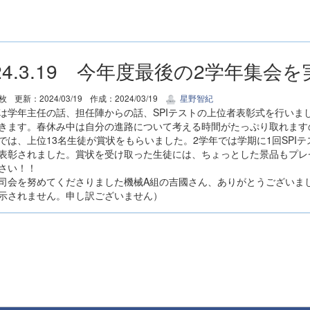
024.3.19 今年度最後の2学年集
7枚
更新：2024/03/19
作成：2024/03/19
星野智紀
は学年主任の話、担任陣からの話、SPIテストの上位者表彰式を行いま
きます。春休み中は自分の進路について考える時間がたっぷり取れます
では、上位13名生徒が賞状をもらいました。2学年では学期に1回SPI
表彰されました。賞状を受け取った生徒には、ちょっとした景品もプレ
さい！！
司会を努めてくださりました機械A組の吉國さん、ありがとうございま
示されません。申し訳ございません）