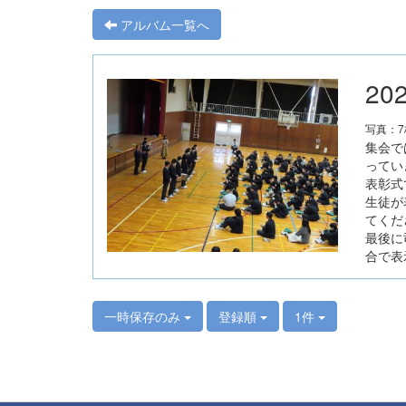
アルバム一覧へ
2
写真：
集会で
ってい
表彰式
生徒が
てくだ
最後に
合で表
一時保存のみ
登録順
1件