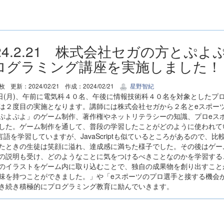
024.2.21 株式会社セガの方と
ログラミング講座を実施しました！
6枚
更新：2024/02/21
作成：2024/02/21
星野智紀
9日(月)、午前に電気科４０名、午後に情報技術科４０名を対象としたプ
は２度目の実施となります。講師には株式会社セガから２名とeスポーツのプロ
ぷよぷよ」のゲーム制作、著作権やネットリテラシーの知識、プロeス
した。ゲーム制作を通して、普段の学習したことがどのように使われて
言語を学習していますが、JavaScriptも似ているところがあるので
たときの生徒は笑顔に溢れ、達成感に満ちた様子でした。その後はゲー
の説明も受け、どのようなことに気をつけるべきことなのかを学習する
のイラストをゲーム内に取り込むことで、独自の成果物を創り出すこと
味を持つことができました。」や「eスポーツのプロ選手と接する機会
き続き積極的にプログラミング教育に励んでいきます。