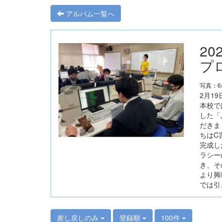
アルバム一覧へ
2
プ
写真：
2月1
本校で
した「
だきま
ちはC
完成し
ラシー
き、そ
より興
では引
差し戻しのみ
登録順
100件