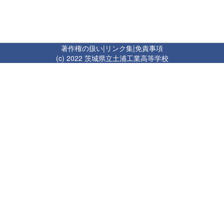
著作権の扱い
|
リンク集
|
免責事項
(c) 2022 茨城県立土浦工業高等学校