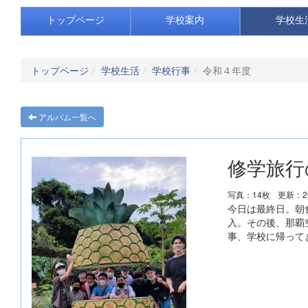
トップページ
学校案内
学校生
トップページ
学校生活
学校行事
令和４年度
アルバム一覧へ
修学旅行
写真：14枚
更新：20
今日は最終日。朝
入。その後、那覇
事、学校に帰って