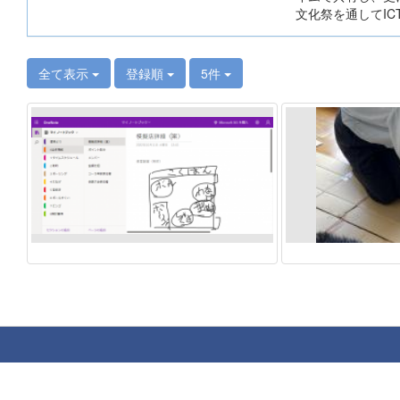
文化祭を通してI
全て表示
登録順
5件