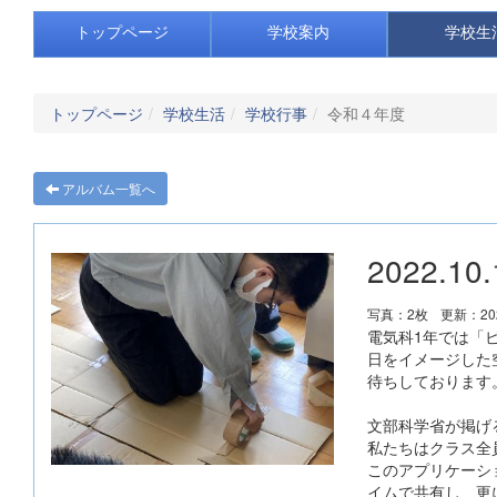
トップページ
学校案内
学校生
トップページ
学校生活
学校行事
令和４年度
アルバム一覧へ
2022.
写真：2枚
更新：202
電気科1年では「
日をイメージした
待ちしております
文部科学省が掲げ
私たちはクラス全員で
このアプリケーシ
イムで共有し、更