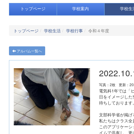
トップページ
学校案内
学校生
トップページ
学校生活
学校行事
令和４年度
アルバム一覧へ
2022.
写真：2枚
更新：202
電気科1年では「
日をイメージした
待ちしております
文部科学省が掲げ
私たちはクラス全員で
このアプリケーシ
イムで共有し、更