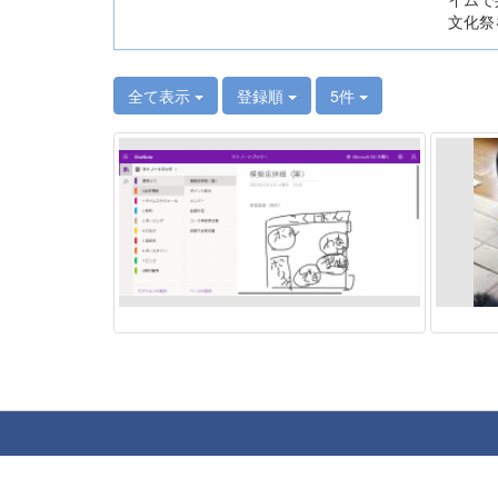
文化祭
全て表示
登録順
5件