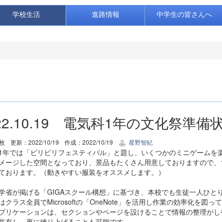
学校生活
進路情報
中学生の皆さんへ
22.10.19 電気科1年の文化祭準備
2枚
更新：2022/10/19
作成：2022/10/19
星野智紀
1年では「ビリビリフェスティバル」と題し、いくつかのミニゲームを
メージした空間となっており、景品もたくさん用意しておりますので、1
ております。（動きやすい服装をオススメします。）
学省が掲げる「GIGAスクール構想」に基づき、本校でも生徒一人ひと
はクラス全員でMicrosoftの「OneNote」を活用し作業の効率化を図っ
プリケーションは、セクションやページを設けることで情報の整理がし
共有し、更に練り上げることも可能です。