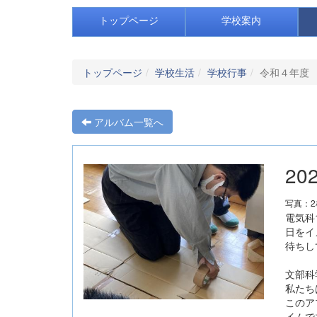
トップページ
学校案内
トップページ
学校生活
学校行事
令和４年度
アルバム一覧へ
20
写真：
電気科
日をイ
待ちし
文部科
私たち
このア
イムで