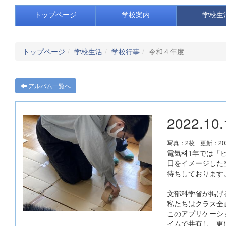
トップページ
学校案内
学校生
トップページ
学校生活
学校行事
令和４年度
アルバム一覧へ
2022.
写真：2枚
更新：202
電気科1年では「
日をイメージした
待ちしております
文部科学省が掲げ
私たちはクラス全員で
このアプリケーシ
イムで共有し、更