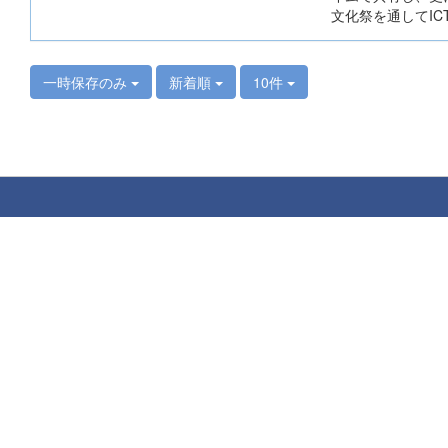
文化祭を通してI
一時保存のみ
新着順
10件