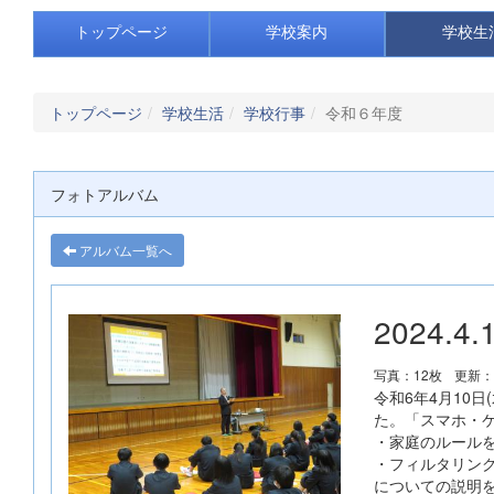
トップページ
学校案内
学校生
トップページ
学校生活
学校行事
令和６年度
フォトアルバム
アルバム一覧へ
2024
写真：12枚
更新：2
令和6年4月10
た。「スマホ・
・家庭のルール
・フィルタリン
についての説明