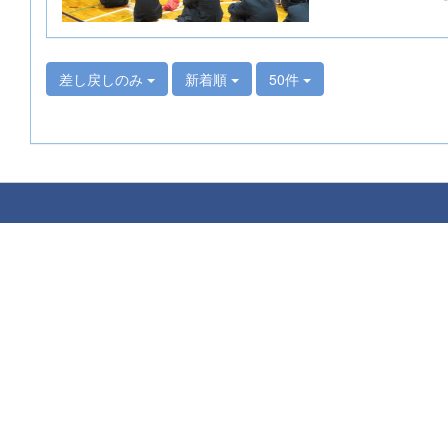
差し戻しのみ
新着順
50件