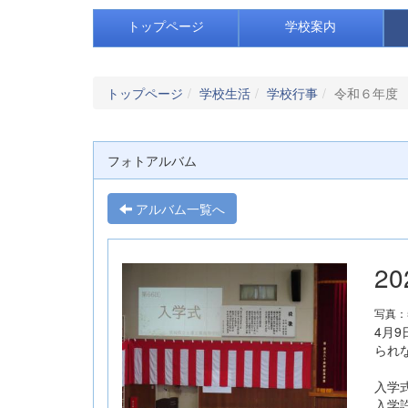
トップページ
学校案内
トップページ
学校生活
学校行事
令和６年度
フォトアルバム
アルバム一覧へ
2
写真：
4月
られ
入学
入学