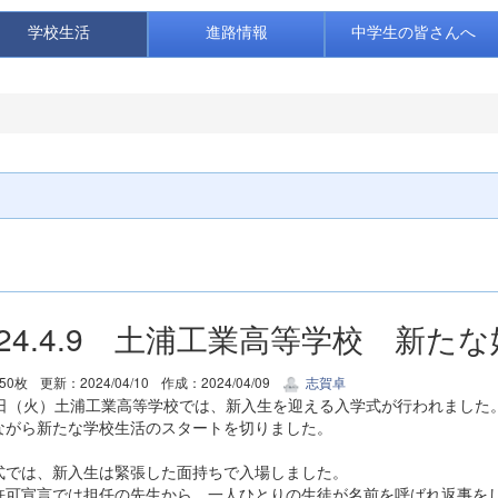
学校生活
進路情報
中学生の皆さんへ
024.4.9 土浦工業高等学校 新
50枚
更新：2024/04/10
作成：2024/04/09
志賀卓
9日（火）土浦工業高等学校では、新入生を迎える入学式が行われました
ながら新たな学校生活のスタートを切りました。
式では、新入生は緊張した面持ちで入場しました。
許可宣言では担任の先生から、一人ひとりの生徒が名前を呼ばれ返事を