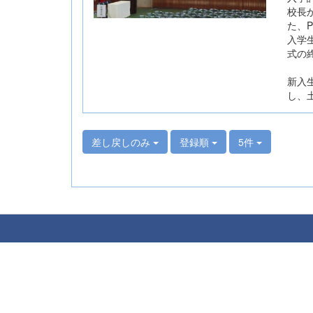
校長
た、
入学
式の
新入
し、
差し戻しのみ
登録順
5件