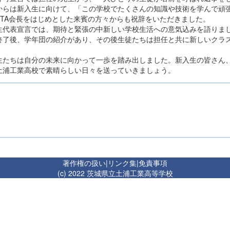
からは新入生に向けて、「この学校でたくさんの知識や技術を学んで頑
PTA会長をはじめとした来賓の方々からも祝辞をいただきました。
生代表宣言では、期待と緊張の中新しい学校生活への意気込みを語りま
終了後、学年団の紹介があり、その後生徒たちは担任と共に新しいクラ
生たちは自分の未来に向かって一歩を踏み出しました。新入生の皆さん
土浦工業高校で素晴らしい日々を送っていきましょう。
著作権の扱い
|
リンク集
|
免責事項
(c) 2022 茨城県立土浦工業高等学校