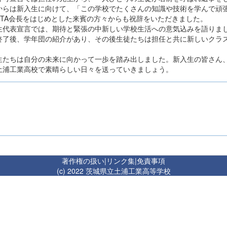
からは新入生に向けて、「この学校でたくさんの知識や技術を学んで頑
PTA会長をはじめとした来賓の方々からも祝辞をいただきました。
生代表宣言では、期待と緊張の中新しい学校生活への意気込みを語りま
終了後、学年団の紹介があり、その後生徒たちは担任と共に新しいクラ
生たちは自分の未来に向かって一歩を踏み出しました。新入生の皆さん
土浦工業高校で素晴らしい日々を送っていきましょう。
著作権の扱い
|
リンク集
|
免責事項
(c) 2022 茨城県立土浦工業高等学校