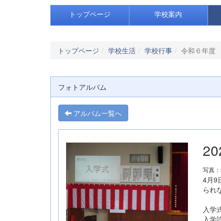
トップページ
学校案内
トップページ
学校生活
学校行事
令和６年度
フォトアルバム
アルバム一覧へ
2
写真：
4月
られ
入学
入学