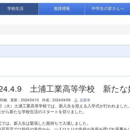
学校生活
進路情報
中学生の皆さんへ
024.4.9 土浦工業高等学校 新
50枚
更新：2024/04/10
作成：2024/04/09
志賀卓
9日（火）土浦工業高等学校では、新入生を迎える入学式が行われました
ながら新たな学校生活のスタートを切りました。
式では、新入生は緊張した面持ちで入場しました。
許可宣言では担任の先生から、一人ひとりの生徒が名前を呼ばれ返事を