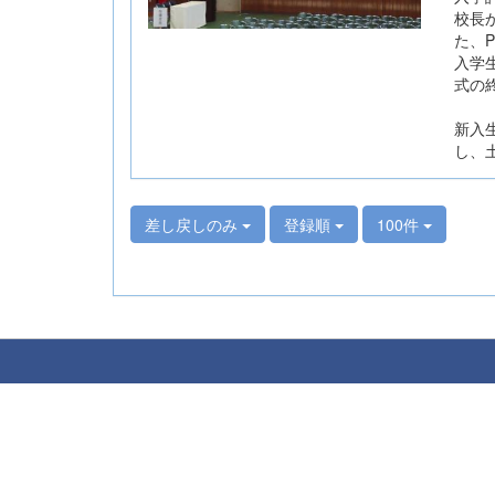
校長
た、
入学
式の
新入
し、
差し戻しのみ
登録順
100件