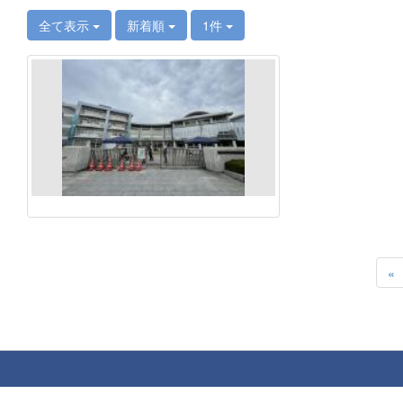
全て表示
新着順
1件
«